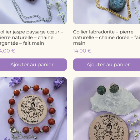
ollier jaspe paysage cœur –
Collier labradorite – pierre
Aperçu rapide
Aperçu rapide
ierre naturelle – chaîne
naturelle – chaîne dorée – fai
rgentée – fait main
main
rix
Prix
4,00 €
14,00 €
Ajouter au panier
Ajouter au panier