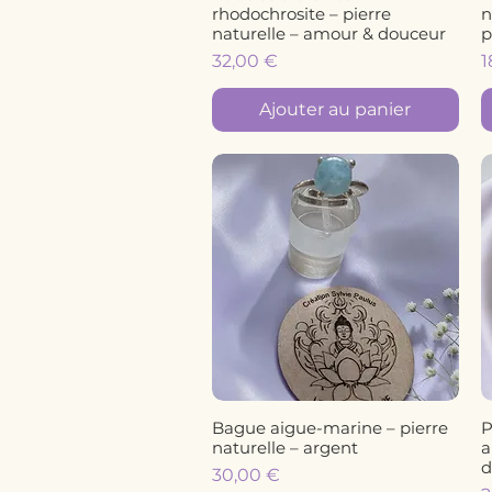
rhodochrosite – pierre
n
naturelle – amour & douceur
p
Prix
P
32,00 €
1
Ajouter au panier
Bague aigue-marine – pierre
P
Aperçu rapide
naturelle – argent
a
d
Prix
30,00 €