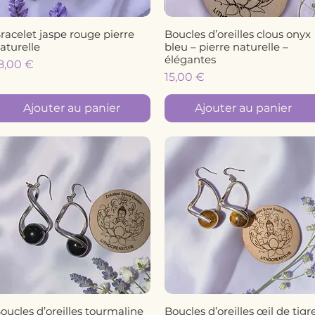
racelet jaspe rouge pierre
Boucles d’oreilles clous onyx
Aperçu rapide
Aperçu rapide
aturelle
bleu – pierre naturelle –
élégantes
rix
8,00 €
Prix
15,00 €
Ajouter au panier
Ajouter au panier
oucles d’oreilles tourmaline
Boucles d’oreilles œil de tigr
Aperçu rapide
Aperçu rapide