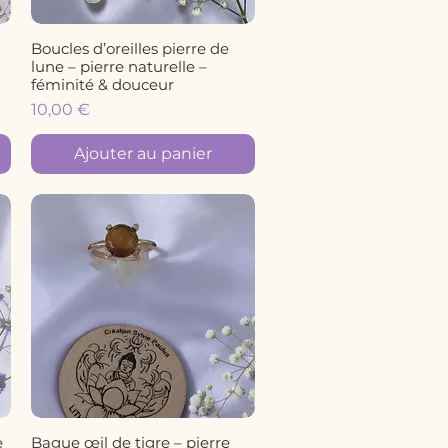
Boucles d’oreilles pierre de
Aperçu rapide
lune – pierre naturelle –
féminité & douceur
Prix
10,00 €
Ajouter au panier
e
Bague œil de tigre – pierre
Aperçu rapide