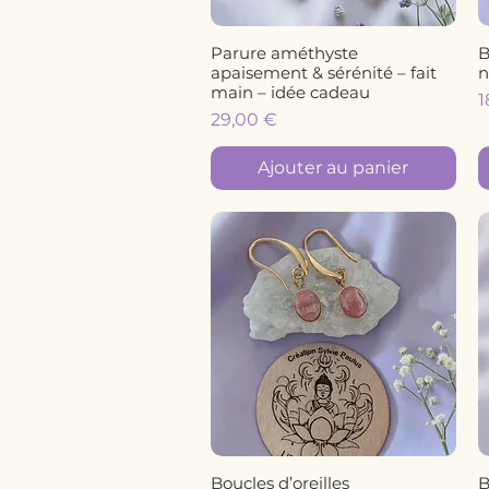
Parure améthyste
B
Aperçu rapide
apaisement & sérénité – fait
n
main – idée cadeau
P
1
Prix
29,00 €
Ajouter au panier
Boucles d’oreilles
B
Aperçu rapide