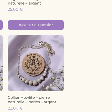
naturelle – argent
Prix
25,00 €
Ajouter au panier
Collier Howlite – pierre
Aperçu rapide
naturelle – perles – argent
Prix
22,00 €