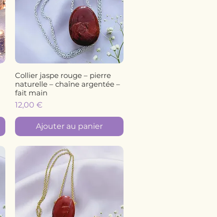
Collier jaspe rouge – pierre
Aperçu rapide
naturelle – chaîne argentée –
fait main
Prix
12,00 €
Ajouter au panier