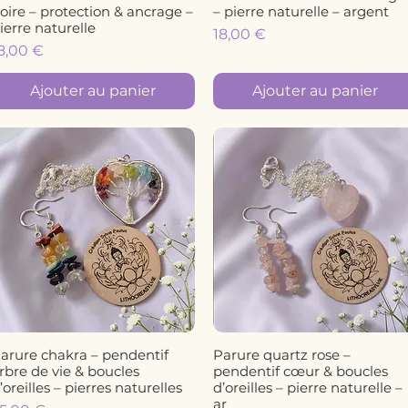
oire – protection & ancrage –
– pierre naturelle – argent
ierre naturelle
Prix
18,00 €
rix
8,00 €
Ajouter au panier
Ajouter au panier
arure chakra – pendentif
Parure quartz rose –
Aperçu rapide
Aperçu rapide
rbre de vie & boucles
pendentif cœur & boucles
’oreilles – pierres naturelles
d’oreilles – pierre naturelle –
ar