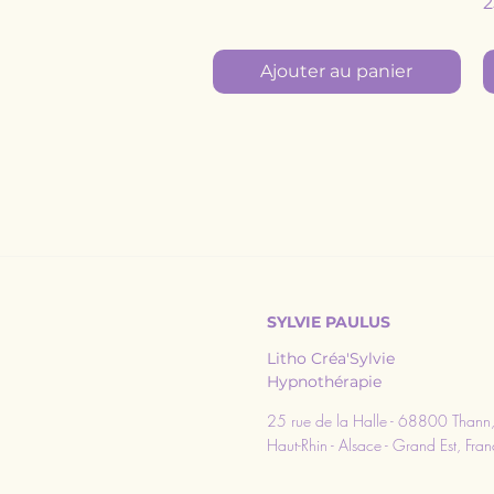
P
2
Ajouter au panier
SYLVIE PAULUS
Litho Créa'Sylvie
Hypnothérapie
25 rue de la Halle - 68800 Thann
Haut-Rhin - Alsace - Grand Est, Fra