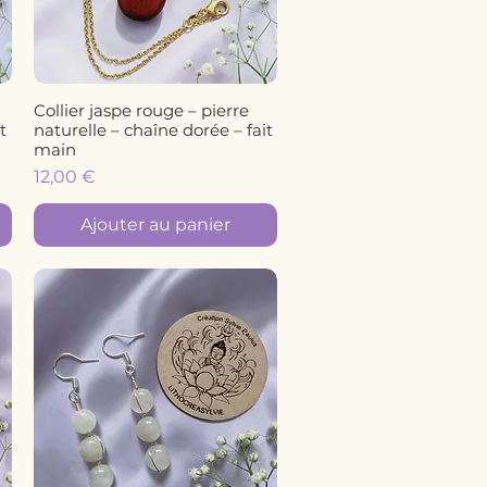
Collier jaspe rouge – pierre
Aperçu rapide
t
naturelle – chaîne dorée – fait
main
Prix
12,00 €
Ajouter au panier