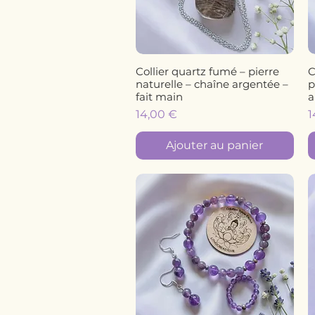
Collier quartz fumé – pierre
C
Aperçu rapide
naturelle – chaîne argentée –
p
fait main
a
Prix
P
14,00 €
1
Ajouter au panier