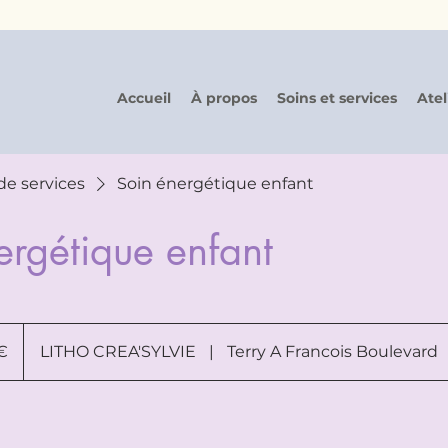
Accueil
À propos
Soins et services
Atel
 de services
Soin énergétique enfant
ergétique enfant
€
LITHO CREA'SYLVIE
|
Terry A Francois Boulevard