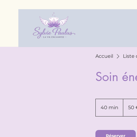
Accueil
Liste
Soin én
50
euros
40 min
4
50 
0
m
i
Réserver
n