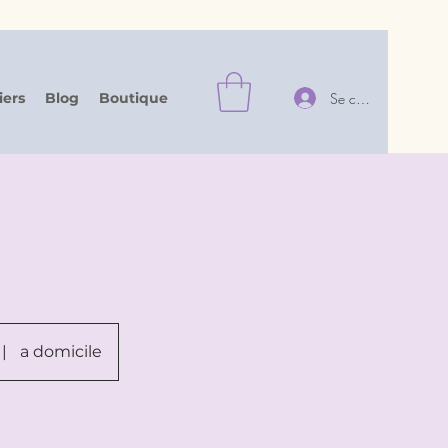
Se connecter
iers
Blog
Boutique
|
a domicile