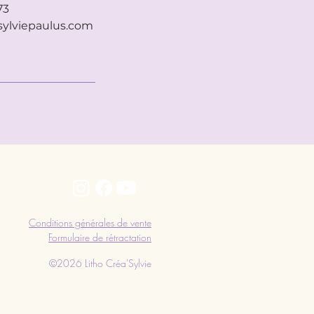
73
ylviepaulus.com
Conditions générales de vente
Formulaire de rétractation
©2026 Litho Créa'Sylvie