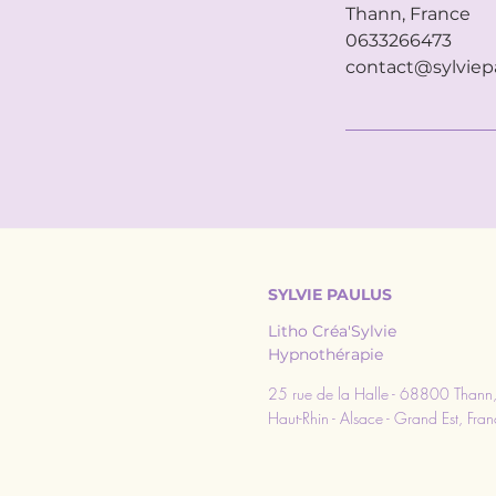
Thann, France
0633266473
contact@sylviep
SYLVIE PAULUS
Litho Créa'Sylvie
Hypnothérapie
25 rue de la Halle - 68800 Thann
Haut-Rhin - Alsace - Grand Est, Fra