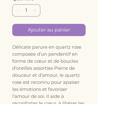
Ajouter au panier
Délicate parure en quartz rose
composée d’un pendentif en
forme de cœur et de boucles
d’oreilles assorties Pierre de
douceur et d’amour, le quartz
rose est reconnu pour apaiser
les émotions et favoriser
l’amour de soi. Il aide à
réconforter le cœur, à libérer les
tensions émotionnelles et à
apporter une énergie tendre et
rassurante. 👉 Bijou élégant et
féminin, idéal pour se faire