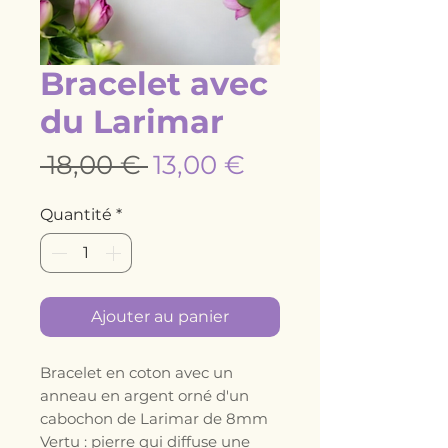
Bracelet avec
du Larimar
Prix
Prix
 18,00 € 
13,00 €
original
promotionnel
Quantité
*
Ajouter au panier
Bracelet en coton avec un
anneau en argent orné d'un
cabochon de Larimar de 8mm
Vertu : pierre qui diffuse une